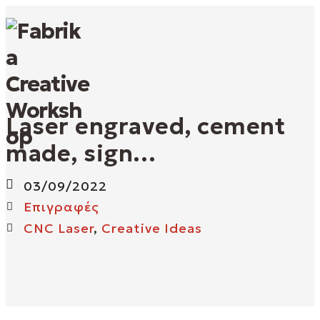
O
Laser engraved, cement
p
made, sign…
e
03/09/2022
n
Επιγραφές
M
CNC Laser
,
Creative Ideas
o
b
i