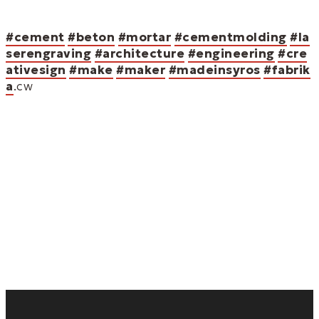
l
#cement
#beton
#mortar
#cementmolding
#la
e
serengraving
#architecture
#engineering
#cre
ativesign
#make
M
#maker
#madeinsyros
#fabrik
a
.cw
e
n
u