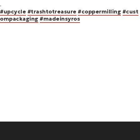
.
#upcycle
#trashtotreasure
#coppermilling
#cust
ompackaging
#madeinsyros