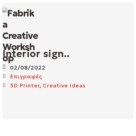
O
Interior sign..
p
02/08/2022
e
Επιγραφές
n
3D Printer
,
Creative Ideas
M
o
b
i