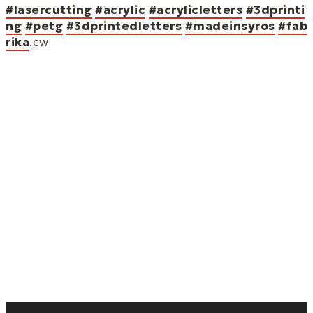
#lasercutting
#acrylic
#acrylicletters
#3dprinti
l
ng
#petg
#3dprintedletters
#madeinsyros
#fab
e
rika
.cw
M
e
n
u