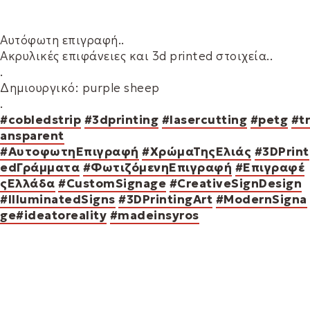
Αυτόφωτη επιγραφή..
Ακρυλικές επιφάνειες και 3d printed στοιχεία..
.
Δημιουργικό: purple sheep
.
#cobledstrip
#3dprinting
#lasercutting
#petg
#tr
ansparent
#ΑυτοφωτηΕπιγραφή
#ΧρώμαΤηςΕλιάς
#3DPrint
edΓράμματα
#ΦωτιζόμενηΕπιγραφή
#Επιγραφέ
ςΕλλάδα
#CustomSignage
#CreativeSignDesign
#IlluminatedSigns
#3DPrintingArt
#ModernSigna
ge
#ideatoreality
#madeinsyros