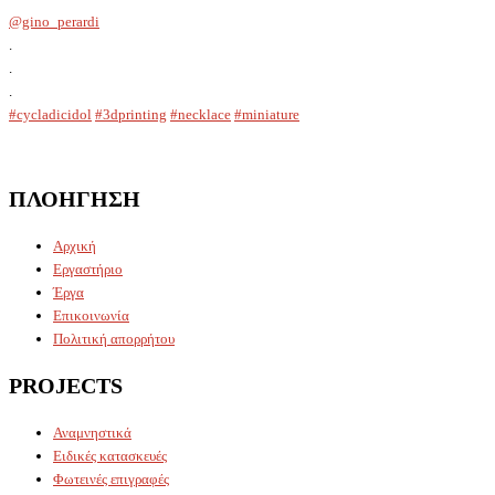
@gino_perardi
.
.
.
#cycladicidol
#3dprinting
#necklace
#miniature
ΠΛΟΗΓΗΣΗ
Αρχική
Εργαστήριο
Έργα
Επικοινωνία
Πολιτική απορρήτου
PROJECTS
Αναμνηστικά
Ειδικές κατασκευές
Φωτεινές επιγραφές