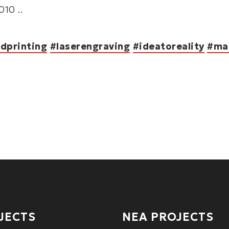
10 ..
dprinting
#laserengraving
#ideatoreality
#ma
JECTS
ΝΕΑ PROJECTS