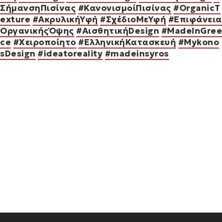
ΣήμανσηΠισίνας
#ΚανονισμοίΠισίνας
#OrganicT
exture
#ΑκρυλικήΥφή
#ΣχέδιοΜεΥφή
#Επιφάνεια
ΟργανικήςΌψης
#ΑισθητικήDesign
#MadeInGree
ce
#Χειροποίητο
#ΕλληνικήΚατασκευή
#Mykono
sDesign
#ideatoreality
#madeinsyros