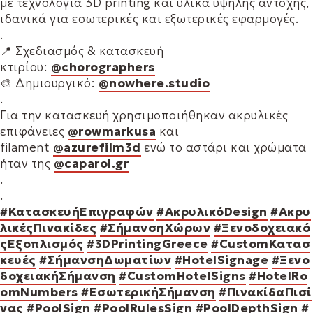
με τεχνολογία 3D printing και υλικά υψηλής αντοχής,
ιδανικά για εσωτερικές και εξωτερικές εφαρμογές.
.
📍 Σχεδιασμός & κατασκευή
κτιρίου:
@chorographers
🎨 Δημιουργικό:
@nowhere.studio
.
Για την κατασκευή χρησιμοποιήθηκαν ακρυλικές
επιφάνειες
@rowmarkusa
και
filament
@azurefilm3d
ενώ το αστάρι και χρώματα
ήταν της
@caparol.gr
.
.
#ΚατασκευήΕπιγραφών
#ΑκρυλικόDesign
#Ακρυ
λικέςΠινακίδες
#ΣήμανσηΧώρων
#Ξενοδοχειακό
ςΕξοπλισμός
#3DPrintingGreece
#CustomΚατασ
κευές
#ΣήμανσηΔωματίων
#HotelSignage
#Ξενο
δοχειακήΣήμανση
#CustomHotelSigns
#HotelRo
omNumbers
#ΕσωτερικήΣήμανση
#ΠινακίδαΠισί
νας
#PoolSign
#PoolRulesSign
#PoolDepthSign
#